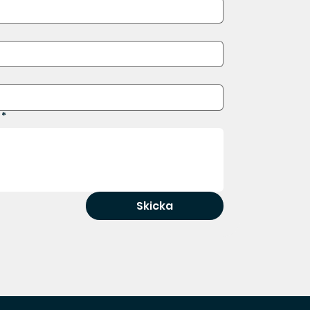
*
Skicka