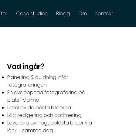
ster
Case studies
Blogg
Om
Kontakt
Vad ingår?
Planering & guidning inför
fotograferingen
En avslappnad fotografering på
plats i Malmö
Urval av de bästa bilderna
Lätt redigering och optimering
Leverans av högupplösta bilder via
länk – samma dag