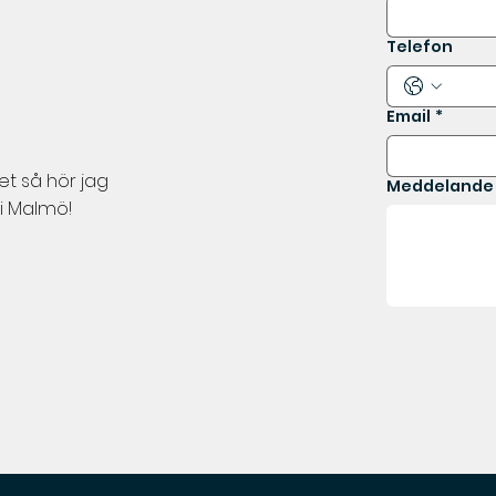
Telefon
Email
*
ret så hör jag
Meddelande
i Malmö!