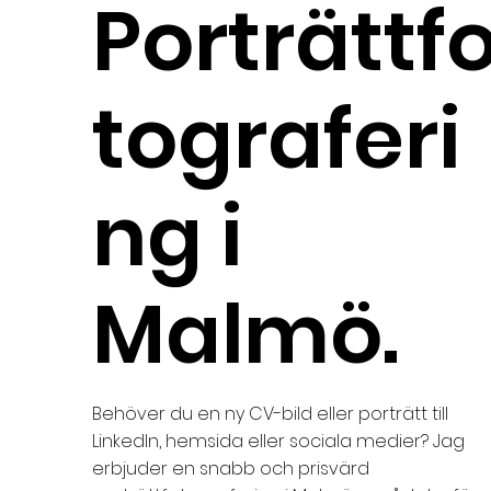
Porträttf
tograferi
ng i
Malmö.
Behöver du en ny CV-bild eller porträtt till
LinkedIn, hemsida eller sociala medier? Jag
erbjuder en snabb och prisvärd